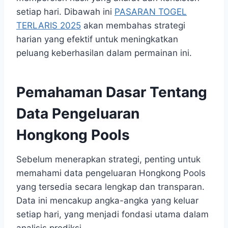
setiap hari. Dibawah ini
PASARAN TOGEL
TERLARIS 2025
akan membahas strategi
harian yang efektif untuk meningkatkan
peluang keberhasilan dalam permainan ini.
Pemahaman Dasar Tentang
Data Pengeluaran
Hongkong Pools
Sebelum menerapkan strategi, penting untuk
memahami data pengeluaran Hongkong Pools
yang tersedia secara lengkap dan transparan.
Data ini mencakup angka-angka yang keluar
setiap hari, yang menjadi fondasi utama dalam