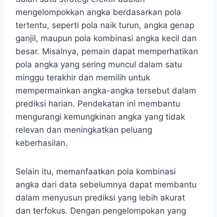
mengelompokkan angka berdasarkan pola
tertentu, seperti pola naik turun, angka genap
ganjil, maupun pola kombinasi angka kecil dan
besar. Misalnya, pemain dapat memperhatikan
pola angka yang sering muncul dalam satu
minggu terakhir dan memilih untuk
mempermainkan angka-angka tersebut dalam
prediksi harian. Pendekatan ini membantu
mengurangi kemungkinan angka yang tidak
relevan dan meningkatkan peluang
keberhasilan.
Selain itu, memanfaatkan pola kombinasi
angka dari data sebelumnya dapat membantu
dalam menyusun prediksi yang lebih akurat
dan terfokus. Dengan pengelompokan yang