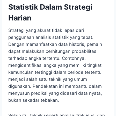
Statistik Dalam Strategi
Harian
Strategi yang akurat tidak lepas dari
penggunaan analisis statistik yang tepat.
Dengan memanfaatkan data historis, pemain
dapat melakukan perhitungan probabilitas
terhadap angka tertentu. Contohnya,
mengidentifikasi angka yang memiliki tingkat
kemunculan tertinggi dalam periode tertentu
menjadi salah satu teknik yang umum
digunakan. Pendekatan ini membantu dalam
menyusun prediksi yang didasari data nyata,
bukan sekadar tebakan.
Selain itu, teknik seperti analisis frekuensi dan