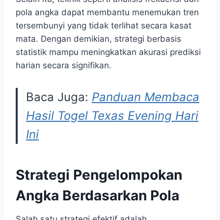
pola angka dapat membantu menemukan tren
tersembunyi yang tidak terlihat secara kasat
mata. Dengan demikian, strategi berbasis
statistik mampu meningkatkan akurasi prediksi
harian secara signifikan.
Baca Juga:
Panduan Membaca
Hasil Togel Texas Evening Hari
Ini
Strategi Pengelompokan
Angka Berdasarkan Pola
Salah satu strategi efektif adalah