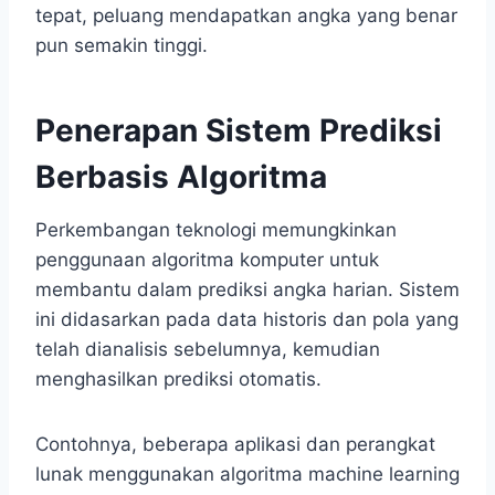
tepat, peluang mendapatkan angka yang benar
pun semakin tinggi.
Penerapan Sistem Prediksi
Berbasis Algoritma
Perkembangan teknologi memungkinkan
penggunaan algoritma komputer untuk
membantu dalam prediksi angka harian. Sistem
ini didasarkan pada data historis dan pola yang
telah dianalisis sebelumnya, kemudian
menghasilkan prediksi otomatis.
Contohnya, beberapa aplikasi dan perangkat
lunak menggunakan algoritma machine learning