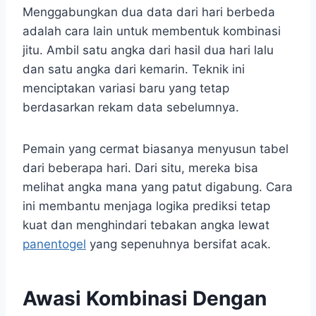
Menggabungkan dua data dari hari berbeda
adalah cara lain untuk membentuk kombinasi
jitu. Ambil satu angka dari hasil dua hari lalu
dan satu angka dari kemarin. Teknik ini
menciptakan variasi baru yang tetap
berdasarkan rekam data sebelumnya.
Pemain yang cermat biasanya menyusun tabel
dari beberapa hari. Dari situ, mereka bisa
melihat angka mana yang patut digabung. Cara
ini membantu menjaga logika prediksi tetap
kuat dan menghindari tebakan angka lewat
panentogel
yang sepenuhnya bersifat acak.
Awasi Kombinasi Dengan