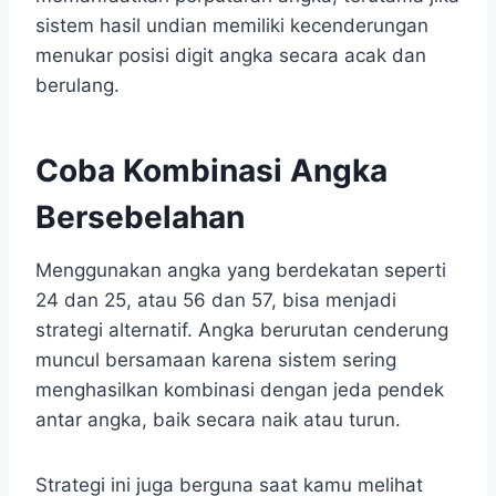
sistem hasil undian memiliki kecenderungan
menukar posisi digit angka secara acak dan
berulang.
Coba Kombinasi Angka
Bersebelahan
Menggunakan angka yang berdekatan seperti
24 dan 25, atau 56 dan 57, bisa menjadi
strategi alternatif. Angka berurutan cenderung
muncul bersamaan karena sistem sering
menghasilkan kombinasi dengan jeda pendek
antar angka, baik secara naik atau turun.
Strategi ini juga berguna saat kamu melihat