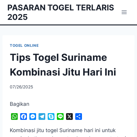
Skip
PASARAN TOGEL TERLARIS
to
2025
content
TOGEL ONLINE
Tips Togel Suriname
Kombinasi Jitu Hari Ini
07/26/2025
Bagikan
W
F
M
T
S
L
X
S
h
a
e
e
k
i
h
a
c
s
l
y
n
a
Kombinasi jitu togel Suriname hari ini untuk
t
e
s
e
p
e
r