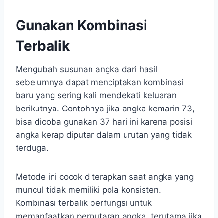
Gunakan Kombinasi
Terbalik
Mengubah susunan angka dari hasil
sebelumnya dapat menciptakan kombinasi
baru yang sering kali mendekati keluaran
berikutnya. Contohnya jika angka kemarin 73,
bisa dicoba gunakan 37 hari ini karena posisi
angka kerap diputar dalam urutan yang tidak
terduga.
Metode ini cocok diterapkan saat angka yang
muncul tidak memiliki pola konsisten.
Kombinasi terbalik berfungsi untuk
memanfaatkan perputaran angka, terutama jika