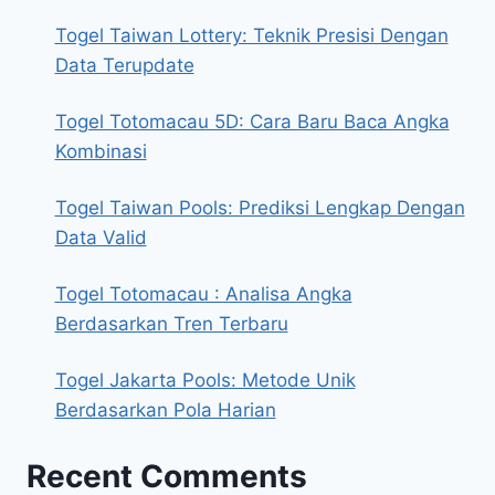
Togel Taiwan Lottery: Teknik Presisi Dengan
Data Terupdate
Togel Totomacau 5D: Cara Baru Baca Angka
Kombinasi
Togel Taiwan Pools: Prediksi Lengkap Dengan
Data Valid
Togel Totomacau : Analisa Angka
Berdasarkan Tren Terbaru
Togel Jakarta Pools: Metode Unik
Berdasarkan Pola Harian
Recent Comments