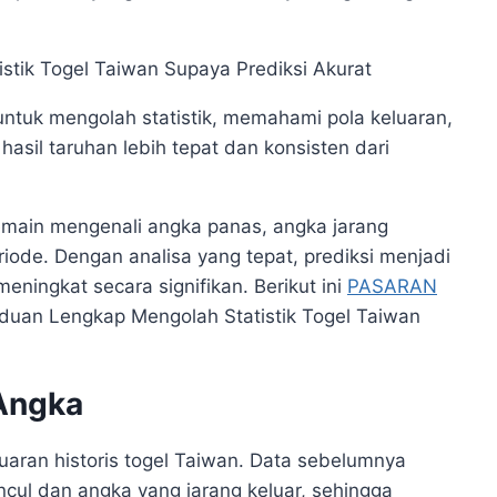
tuk mengolah statistik, memahami pola keluaran,
hasil taruhan lebih tepat dan konsisten dari
main mengenali angka panas, angka jarang
eriode. Dengan analisa yang tepat, prediksi menjadi
 meningkat secara signifikan. Berikut ini
PASARAN
an Lengkap Mengolah Statistik Togel Taiwan
Angka
aran historis togel Taiwan. Data sebelumnya
cul dan angka yang jarang keluar, sehingga