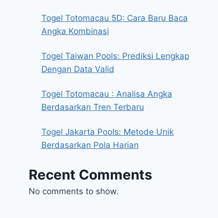
Togel Totomacau 5D: Cara Baru Baca
Angka Kombinasi
Togel Taiwan Pools: Prediksi Lengkap
Dengan Data Valid
Togel Totomacau : Analisa Angka
Berdasarkan Tren Terbaru
Togel Jakarta Pools: Metode Unik
Berdasarkan Pola Harian
Recent Comments
No comments to show.