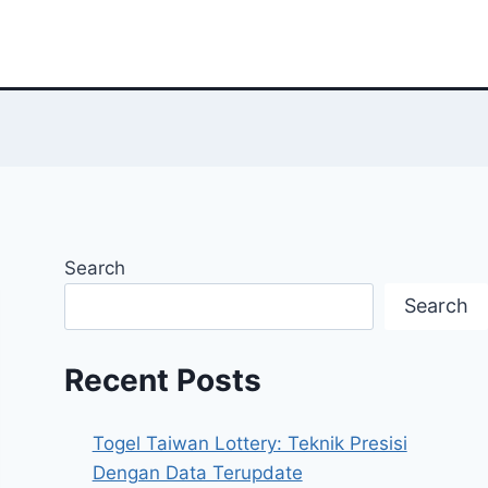
Search
Search
Recent Posts
Togel Taiwan Lottery: Teknik Presisi
Dengan Data Terupdate