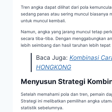
Tren angka dapat dilihat dari pola kemuncul
sedang panas atau sering muncul biasanya m
untuk muncul kembali.
Namun, angka yang jarang muncul tetap perl
secara tiba-tiba. Dengan menggabungkan angk
lebih seimbang dan hasil taruhan lebih tepat 
Baca Juga:
Kombinasi Car
HONGKONG
Menyusun Strategi Kombi
Setelah memahami pola dan tren, pemain dap
Strategi ini melibatkan pemilihan angka uta
statistik sebelumnya.