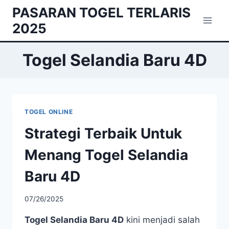
Skip
PASARAN TOGEL TERLARIS
to
2025
content
Togel Selandia Baru 4D
TOGEL ONLINE
Strategi Terbaik Untuk
Menang Togel Selandia
Baru 4D
07/26/2025
Togel Selandia Baru 4D
kini menjadi salah