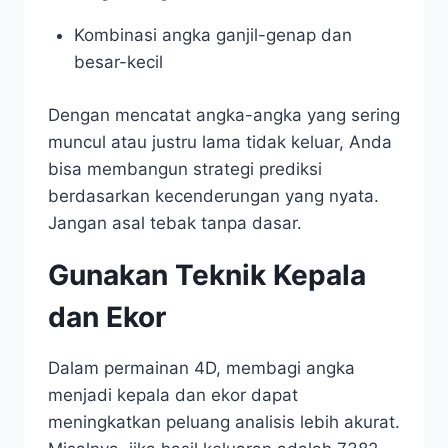
Kombinasi angka ganjil-genap dan
besar-kecil
Dengan mencatat angka-angka yang sering
muncul atau justru lama tidak keluar, Anda
bisa membangun strategi prediksi
berdasarkan kecenderungan yang nyata.
Jangan asal tebak tanpa dasar.
Gunakan Teknik Kepala
dan Ekor
Dalam permainan 4D, membagi angka
menjadi kepala dan ekor dapat
meningkatkan peluang analisis lebih akurat.