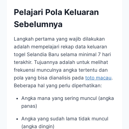
Pelajari Pola Keluaran
Sebelumnya
Langkah pertama yang wajib dilakukan
adalah mempelajari rekap data keluaran
togel Selandia Baru selama minimal 7 hari
terakhir. Tujuannya adalah untuk melihat
frekuensi munculnya angka tertentu dan
pola yang bisa dianalisis pada
toto macau
.
Beberapa hal yang perlu diperhatikan:
Angka mana yang sering muncul (angka
panas)
Angka yang sudah lama tidak muncul
(angka dingin)