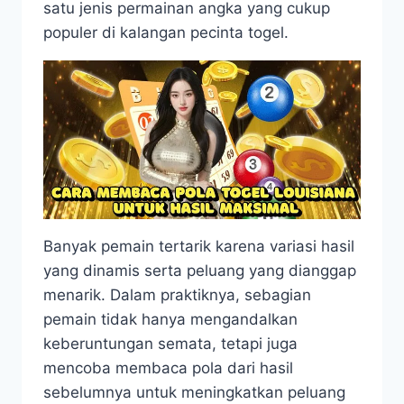
satu jenis permainan angka yang cukup
populer di kalangan pecinta togel.
Banyak pemain tertarik karena variasi hasil
yang dinamis serta peluang yang dianggap
menarik. Dalam praktiknya, sebagian
pemain tidak hanya mengandalkan
keberuntungan semata, tetapi juga
mencoba membaca pola dari hasil
sebelumnya untuk meningkatkan peluang