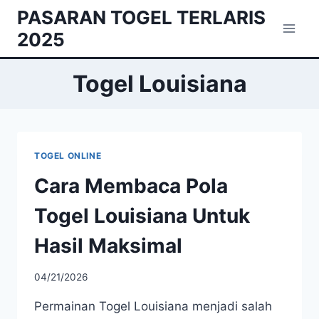
Skip
PASARAN TOGEL TERLARIS
to
2025
content
Togel Louisiana
TOGEL ONLINE
Cara Membaca Pola
Togel Louisiana Untuk
Hasil Maksimal
04/21/2026
Permainan Togel Louisiana menjadi salah