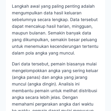
Langkah awal yang paling penting adalah
mengumpulkan data hasil keluaran
sebelumnya secara lengkap. Data tersebut
dapat mencakup hasil harian, mingguan,
maupun bulanan. Semakin banyak data
yang dikumpulkan, semakin besar peluang
untuk menemukan kecenderungan tertentu
dalam pola angka yang muncul.
Dari data tersebut, pemain biasanya mulai
mengelompokkan angka yang sering keluar
(angka panas) dan angka yang jarang
muncul (angka dingin). Analisis ini
membantu pemain untuk melihat distribusi
angka secara lebih jelas. Dengan
memahami pergerakan angka dari waktu
ke waktu, pemain dapat mulai menyusun