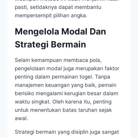
pasti, setidaknya dapat membantu
mempersempit pilihan angka.
Mengelola Modal Dan
Strategi Bermain
Selain kemampuan membaca pola,
pengelolaan modal juga merupakan faktor
penting dalam permainan togel. Tanpa
manajemen keuangan yang baik, pemain
berisiko mengalami kerugian besar dalam
waktu singkat. Oleh karena itu, penting
untuk menentukan batas taruhan sejak
awal.
Strategi bermain yang disiplin juga sangat