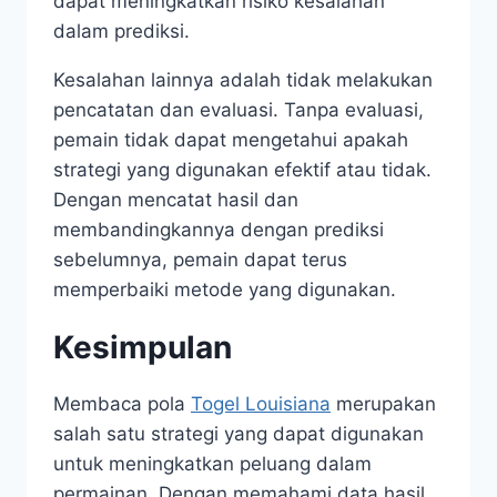
dapat meningkatkan risiko kesalahan
dalam prediksi.
Kesalahan lainnya adalah tidak melakukan
pencatatan dan evaluasi. Tanpa evaluasi,
pemain tidak dapat mengetahui apakah
strategi yang digunakan efektif atau tidak.
Dengan mencatat hasil dan
membandingkannya dengan prediksi
sebelumnya, pemain dapat terus
memperbaiki metode yang digunakan.
Kesimpulan
Membaca pola
Togel Louisiana
merupakan
salah satu strategi yang dapat digunakan
untuk meningkatkan peluang dalam
permainan. Dengan memahami data hasil