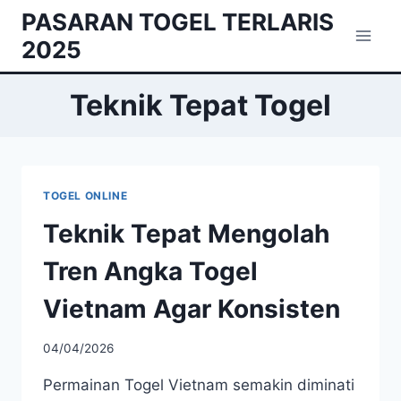
Skip
PASARAN TOGEL TERLARIS
to
2025
content
Teknik Tepat Togel
TOGEL ONLINE
Teknik Tepat Mengolah
Tren Angka Togel
Vietnam Agar Konsisten
04/04/2026
Permainan Togel Vietnam semakin diminati