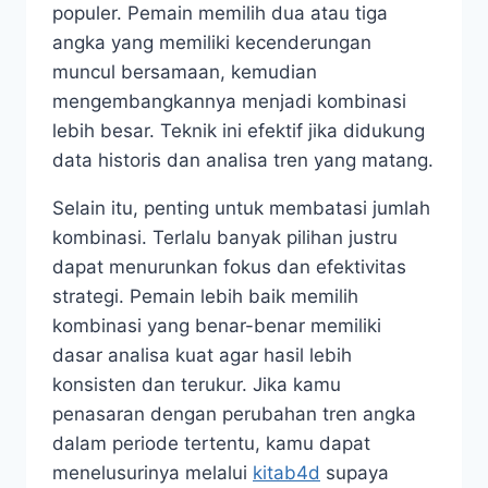
populer. Pemain memilih dua atau tiga
angka yang memiliki kecenderungan
muncul bersamaan, kemudian
mengembangkannya menjadi kombinasi
lebih besar. Teknik ini efektif jika didukung
data historis dan analisa tren yang matang.
Selain itu, penting untuk membatasi jumlah
kombinasi. Terlalu banyak pilihan justru
dapat menurunkan fokus dan efektivitas
strategi. Pemain lebih baik memilih
kombinasi yang benar-benar memiliki
dasar analisa kuat agar hasil lebih
konsisten dan terukur. Jika kamu
penasaran dengan perubahan tren angka
dalam periode tertentu, kamu dapat
menelusurinya melalui
kitab4d
supaya