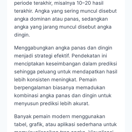
periode terakhir, misalnya 10–20 hasil
terakhir. Angka yang sering muncul disebut
angka dominan atau panas, sedangkan
angka yang jarang muncul disebut angka
dingin.
Menggabungkan angka panas dan dingin
menjadi strategi efektif. Pendekatan ini
menciptakan keseimbangan dalam prediksi
sehingga peluang untuk mendapatkan hasil
lebih konsisten meningkat. Pemain
berpengalaman biasanya memadukan
kombinasi angka panas dan dingin untuk
menyusun prediksi lebih akurat.
Banyak pemain modern menggunakan
tabel, grafik, atau aplikasi sederhana untuk