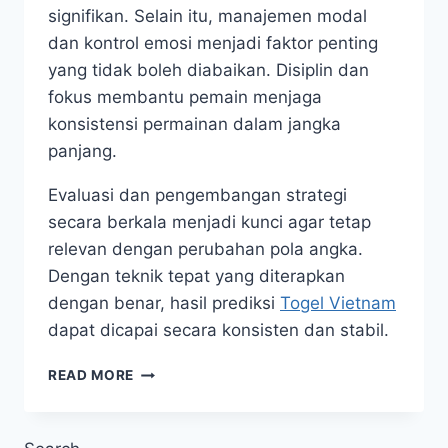
signifikan. Selain itu, manajemen modal
dan kontrol emosi menjadi faktor penting
yang tidak boleh diabaikan. Disiplin dan
fokus membantu pemain menjaga
konsistensi permainan dalam jangka
panjang.
Evaluasi dan pengembangan strategi
secara berkala menjadi kunci agar tetap
relevan dengan perubahan pola angka.
Dengan teknik tepat yang diterapkan
dengan benar, hasil prediksi
Togel Vietnam
dapat dicapai secara konsisten dan stabil.
TEKNIK
READ MORE
TEPAT
MENGOLAH
TREN