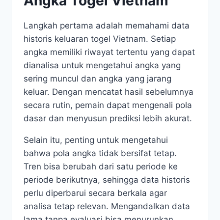
Angka Togel Vietnam
Langkah pertama adalah memahami data
historis keluaran togel Vietnam. Setiap
angka memiliki riwayat tertentu yang dapat
dianalisa untuk mengetahui angka yang
sering muncul dan angka yang jarang
keluar. Dengan mencatat hasil sebelumnya
secara rutin, pemain dapat mengenali pola
dasar dan menyusun prediksi lebih akurat.
Selain itu, penting untuk mengetahui
bahwa pola angka tidak bersifat tetap.
Tren bisa berubah dari satu periode ke
periode berikutnya, sehingga data historis
perlu diperbarui secara berkala agar
analisa tetap relevan. Mengandalkan data
lama tanpa evaluasi bisa menurunkan