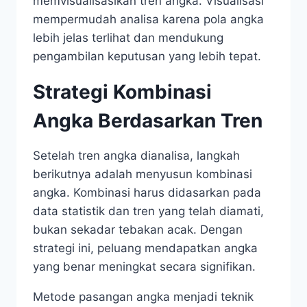
memvisualisasikan tren angka. Visualisasi
mempermudah analisa karena pola angka
lebih jelas terlihat dan mendukung
pengambilan keputusan yang lebih tepat.
Strategi Kombinasi
Angka Berdasarkan Tren
Setelah tren angka dianalisa, langkah
berikutnya adalah menyusun kombinasi
angka. Kombinasi harus didasarkan pada
data statistik dan tren yang telah diamati,
bukan sekadar tebakan acak. Dengan
strategi ini, peluang mendapatkan angka
yang benar meningkat secara signifikan.
Metode pasangan angka menjadi teknik