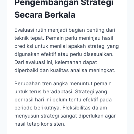
Pengembangan Strategi
Secara Berkala
Evaluasi rutin menjadi bagian penting dari
teknik tepat. Pemain perlu meninjau hasil
prediksi untuk menilai apakah strategi yang
digunakan efektif atau perlu disesuaikan.
Dari evaluasi ini, kelemahan dapat
diperbaiki dan kualitas analisa meningkat.
Perubahan tren angka menuntut pemain
untuk terus beradaptasi. Strategi yang
berhasil hari ini belum tentu efektif pada
periode berikutnya. Fleksibilitas dalam
menyusun strategi sangat diperlukan agar
hasil tetap konsisten.