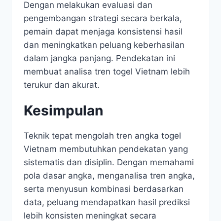
Dengan melakukan evaluasi dan
pengembangan strategi secara berkala,
pemain dapat menjaga konsistensi hasil
dan meningkatkan peluang keberhasilan
dalam jangka panjang. Pendekatan ini
membuat analisa tren togel Vietnam lebih
terukur dan akurat.
Kesimpulan
Teknik tepat mengolah tren angka togel
Vietnam membutuhkan pendekatan yang
sistematis dan disiplin. Dengan memahami
pola dasar angka, menganalisa tren angka,
serta menyusun kombinasi berdasarkan
data, peluang mendapatkan hasil prediksi
lebih konsisten meningkat secara