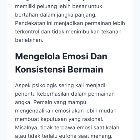
memiliki peluang lebih besar untuk
bertahan dalam jangka panjang.
Pendekatan ini menjadikan permainan lebih
terkontrol dan tidak menimbulkan tekanan
berlebihan.
Mengelola Emosi Dan
Konsistensi Bermain
Aspek psikologis sering kali menjadi
penentu keberhasilan dalam permainan
angka. Pemain yang mampu
mengendalikan emosi akan lebih mudah
membuat keputusan yang rasional.
Misalnya, tidak terbawa emosi saat kalah
atau tidak terlalu euforia saat menang.