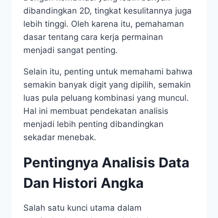
dibandingkan 2D, tingkat kesulitannya juga
lebih tinggi. Oleh karena itu, pemahaman
dasar tentang cara kerja permainan
menjadi sangat penting.
Selain itu, penting untuk memahami bahwa
semakin banyak digit yang dipilih, semakin
luas pula peluang kombinasi yang muncul.
Hal ini membuat pendekatan analisis
menjadi lebih penting dibandingkan
sekadar menebak.
Pentingnya Analisis Data
Dan Histori Angka
Salah satu kunci utama dalam