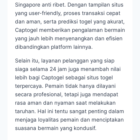
Singapore anti ribet. Dengan tampilan situs
yang user-friendly, proses transaksi cepat
dan aman, serta prediksi togel yang akurat,
Captogel memberikan pengalaman bermain
yang jauh lebih menyenangkan dan efisien
dibandingkan platform lainnya.
Selain itu, layanan pelanggan yang siap
siaga selama 24 jam juga menambah nilai
lebih bagi Captogel sebagai situs togel
terpercaya. Pemain tidak hanya dilayani
secara profesional, tetapi juga mendapat
rasa aman dan nyaman saat melakukan
taruhan. Hal ini tentu sangat penting dalam
menjaga loyalitas pemain dan menciptakan
suasana bermain yang kondusif.