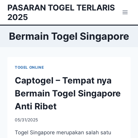
Skip
PASARAN TOGEL TERLARIS
to
2025
content
Bermain Togel Singapore
TOGEL ONLINE
Captogel – Tempat nya
Bermain Togel Singapore
Anti Ribet
05/31/2025
Togel Singapore merupakan salah satu