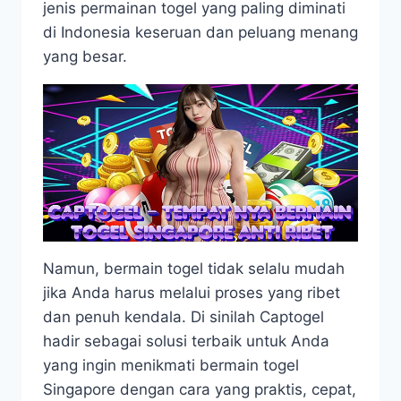
jenis permainan togel yang paling diminati
di Indonesia keseruan dan peluang menang
yang besar.
Namun, bermain togel tidak selalu mudah
jika Anda harus melalui proses yang ribet
dan penuh kendala. Di sinilah Captogel
hadir sebagai solusi terbaik untuk Anda
yang ingin menikmati bermain togel
Singapore dengan cara yang praktis, cepat,